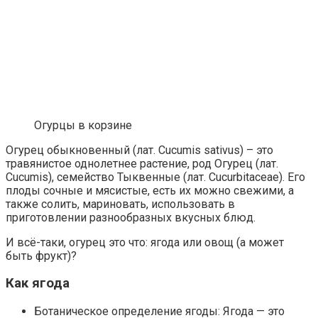
Огурцы в корзине
Скрытая камера на пляже Крыма: Что люди вытворя
Огурец обыкновенный (лат. Cucumis sativus) – это
травянистое однолетнее растение, род Огурец (лат.
Ролик длится несколько секунд, а смеяться вы бу
Cucumis), семейство Тыквенные (лат. Cucurbitaceae). Его
плоды сочные и мясистые, есть их можно свежими, а
также солить, мариновать, использовать в
приготовлении разнообразных вкусных блюд.
Ролик длится пару секунд, но вы будете в шоке от
И всё-таки, огурец это что: ягода или овощ (а может
быть фрукт)?
Как ягода
Ботаническое определение ягоды: Ягода — это