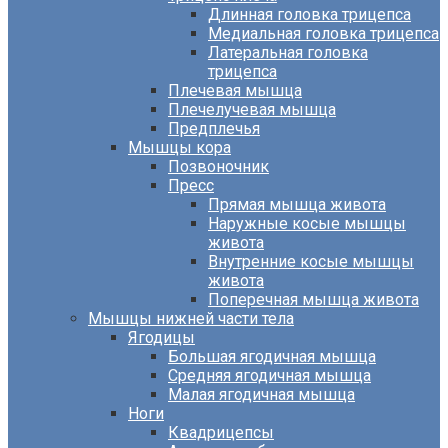
Длинная головка трицепса
Медиальная головка трицепса
Латеральная головка
трицепса
Плечевая мышца
Плечелучевая мышца
Предплечья
Мышцы кора
Позвоночник
Пресс
Прямая мышца живота
Наружные косые мышцы
живота
Внутренние косые мышцы
живота
Поперечная мышца живота
Мышцы нижней части тела
Ягодицы
Большая ягодичная мышца
Средняя ягодичная мышца
Малая ягодичная мышца
Ноги
Квадрицепсы