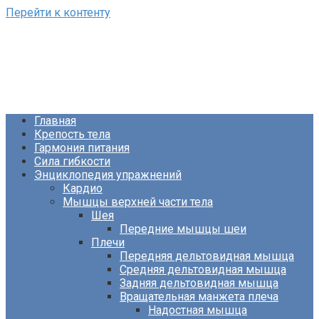
Перейти к контенту
ФизКультПривет!
Сайт о фитнесе и питании
Главная
Крепость тела
Гармония питания
Сила гибкости
Энциклопедия упражнений
Кардио
Мышцы верхней части тела
Шея
Передние мышцы шеи
Плечи
Передняя дельтовидная мышца
Средняя дельтовидная мышца
Задняя дельтовидная мышца
Вращательная манжета плеча
Надостная мышца