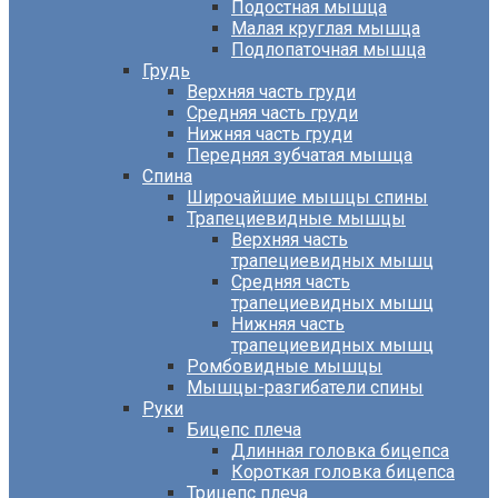
Подостная мышца
Малая круглая мышца
Подлопаточная мышца
Грудь
Верхняя часть груди
Средняя часть груди
Нижняя часть груди
Передняя зубчатая мышца
Спина
Широчайшие мышцы спины
Трапециевидные мышцы
Верхняя часть
трапециевидных мышц
Средняя часть
трапециевидных мышц
Нижняя часть
трапециевидных мышц
Ромбовидные мышцы
Мышцы-разгибатели спины
Руки
Бицепс плеча
Длинная головка бицепса
Короткая головка бицепса
Трицепс плеча