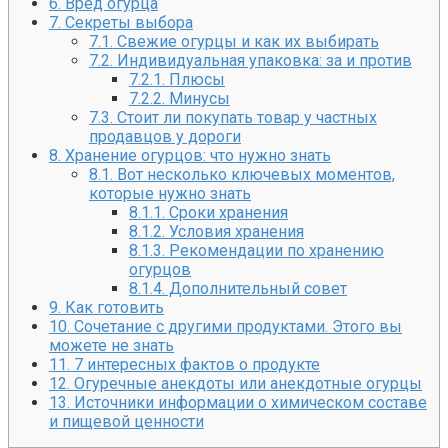
6.
Вред огурца
7.
Секреты выбора
7.1.
Свежие огурцы и как их выбирать
7.2.
Индивидуальная упаковка: за и против
7.2.1.
Плюсы
7.2.2.
Минусы
7.3.
Стоит ли покупать товар у частных
продавцов у дороги
8.
Хранение огурцов: что нужно знать
8.1.
Вот несколько ключевых моментов,
которые нужно знать
8.1.1.
Сроки хранения
8.1.2.
Условия хранения
8.1.3.
Рекомендации по хранению
огурцов
8.1.4.
Дополнительный совет
9.
Как готовить
10.
Сочетание с другими продуктами. Этого вы
можете не знать
11.
7 интересных фактов о продукте
12.
Огуречные анекдоты или анекдотные огурцы
13.
Источники информации о химическом составе
и пищевой ценности