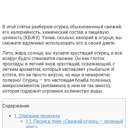
Ржу не переставая, это видео пересмотришь не раз
В этой статье разберем огурец обыкновенный свежий,
его калорийность, химический состав и пищевую
ценность (КБЖУ) Узнав, сколько калорий в огурце, вы
Королева вагона отожгла! Видео не оставит равнодуш
сможете вдумчиво использовать его в своей диете.
Лето, жара, солнце, вы кусаете хрустящий огурец, и всё
вокруг будто становится свежее. Он как глоток
Этот танец невесты оставит вас без слов! Пересмотрела
прохлады в летний зной, хрустящий, освежающий, с
легким ароматом, который заставляет улыбаться. И
кстати, это не просто вкусно, но еще и невероятно
полезно! Огурец — это настоящая бомба полезных
микроэлементов (витаминов в нем не так много),
которая содержит огромное количество воды.
Содержание
1.
Описание продукта
1.1.
Песня в тему «Свежий огурец — зеленый
друг»