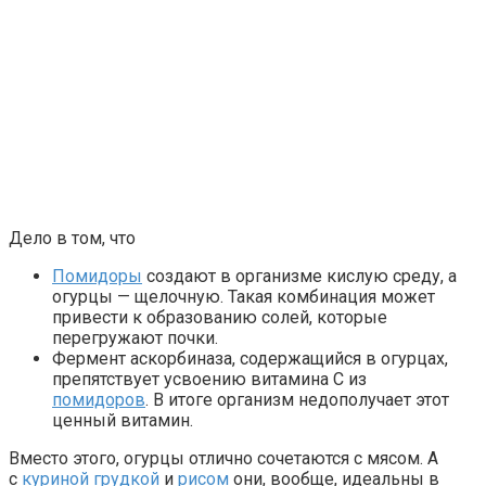
Скрытая камера на пляже Крыма: Что люди вытворяют, ко
Дело в том, что
Помидоры
создают в организме кислую среду, а
огурцы — щелочную. Такая комбинация может
Ролик длится несколько секунд, а смеяться вы будете д
привести к образованию солей, которые
перегружают почки.
Фермент аскорбиназа, содержащийся в огурцах,
Ролик из Омска: вы будете смеяться долго
препятствует усвоению витамина С из
помидоров
. В итоге организм недополучает этот
ценный витамин.
Вместо этого, огурцы отлично сочетаются с мясом. А
с
куриной грудкой
и
рисом
они, вообще, идеальны в