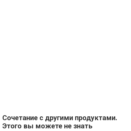
Ржу не переставая, это видео пересмотришь не раз
Сочетание с другими продуктами.
Этого вы можете не знать
Королева вагона отожгла! Видео не оставит равнодуш