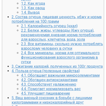
1.2.
Как ягода
1.3.
Как овощ
1.4.
Вывод
2.
Состав огурца, пищевая ценность, кбжу и норма
потребления на 100 грамм
2.1.
Калорийность огурец (ккал)
2.2.
Белки, жиры, углеводы (бжу огурца),
рекомендуемая дневная норма потребления
для взрослых, клетчатка, вода, зола
2.3.
Все витамины, сколько нужно потреблять
взрослому человеку в сутки
2.4.
Все минералы, норма для оптимального
функционирования взрослого организма в
сутки
3.
Сжигание калорий, полученных из 100г продукта
4.
Польза огурца (полезные свойства)
4.1.
Обогащает важными микроэлементами
4.2.
Обогащен антиоксидантами
4.3.
Способствует увлажнению
4.4.
Помогает нормализовать вес
4.5.
Улучшает пищеварение
5.
Ваш верный союзник в борьбе с лишними
килограммами и низкокалорийный друг