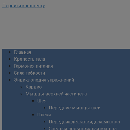
Перейти к контенту
ФизКультПривет!
Сайт о фитнесе и питании
Главная
Крепость тела
Гармония питания
Сила гибкости
Энциклопедия упражнений
Кардио
Мышцы верхней части тела
Шея
Передние мышцы шеи
Плечи
Передняя дельтовидная мышца
Средняя дельтовидная мышца