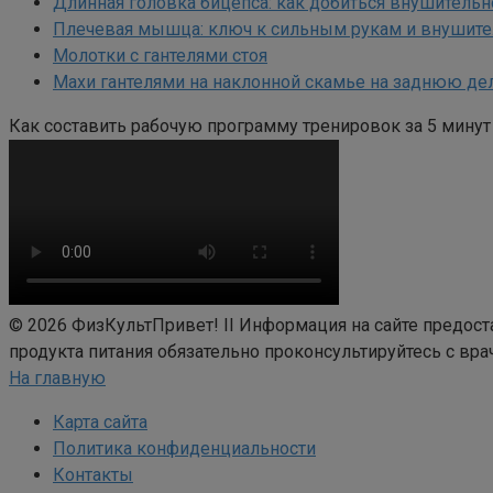
Длинная головка бицепса: как добиться внушительн
Плечевая мышца: ключ к сильным рукам и внушит
Молотки с гантелями стоя
Махи гантелями на наклонной скамье на заднюю де
Как составить рабочую программу тренировок за 5 минут
© 2026 ФизКультПривет! II Информация на сайте предос
продукта питания обязательно проконсультируйтесь с вра
На главную
Карта сайта
Политика конфиденциальности
Контакты