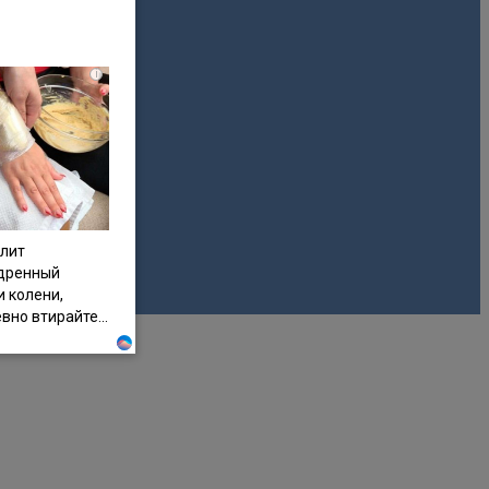
i
олит
дренный
и колени,
но втирайте...