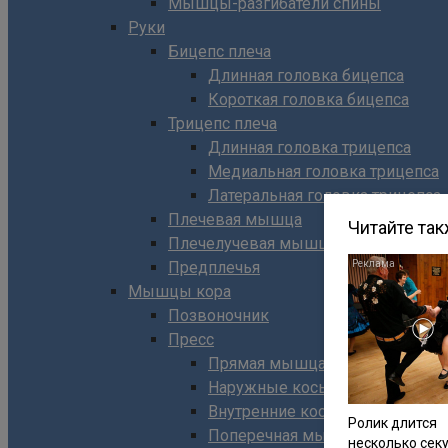
Мышцы-разгибатели спины
Руки
Бицепс плеча
Длинная головка бицепса
Короткая головка бицепса
Трицепс плеча
Длинная головка трицепса
Медиальная головка трицепса
Латеральная головка трицепса
Плечевая мышца
Читайте та
Плечелучевая мышца
Предплечья
Мышцы кора
Позвоночник
Пресс
Прямая мышца живота
Наружные косые мышцы живо
Внутренние косые мышцы жив
Ролик длится
Поперечная мышца живота
несколько секу