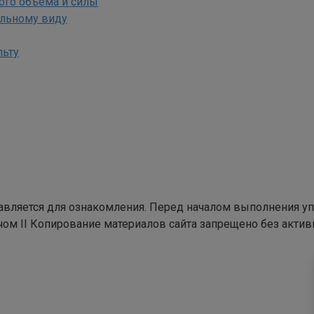
ого объема и силы
ельному виду
льту
тавляется для ознакомления. Перед началом выполнения у
чом II Копирование материалов сайта запрещено без актив