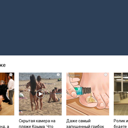
кже
i
i
i
та
ота
Скрытая камера на
Даже самый
Ролик и
нд, а
пляже Крыма: Что
запущенный грибок
будете