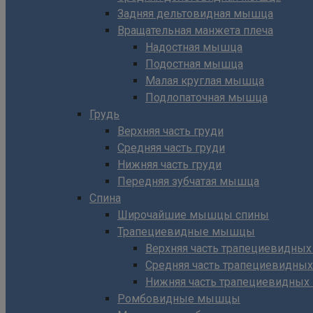
Задняя дельтовидная мышца
Вращательная манжета плеча
Надостная мышца
Подостная мышца
Малая круглая мышца
Подлопаточная мышца
Грудь
Верхняя часть груди
Средняя часть груди
Нижняя часть груди
Передняя зубчатая мышца
Спина
Широчайшие мышцы спины
Трапециевидные мышцы
Верхняя часть трапециевидны
Средняя часть трапециевидны
Нижняя часть трапециевидны
Ромбовидные мышцы