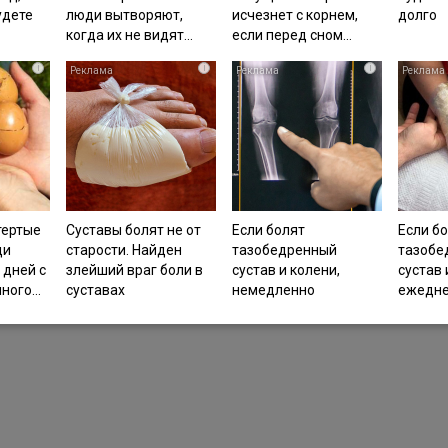
удете
люди вытворяют,
исчезнет с корнем,
долго
когда их не видят...
если перед сном…
i
i
i
тертые
Суставы болят не от
Если болят
Если б
щи
старости. Найден
тазобедренный
тазобе
 дней с
злейший враг боли в
сустав и колени,
сустав 
ного…
суставах
немедленно
ежеднев
исключите...