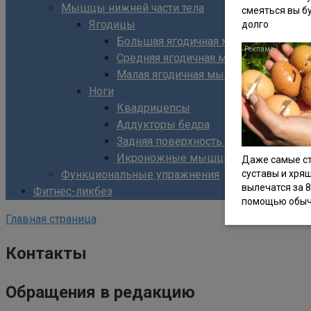
Мышцы нижней части тела
смеяться вы б
Ягодицы
долго
Большая ягодичная мышца
Средняя ягодичная мышца
Малая ягодичная мышца
Ноги
Квадрицепсы
Аддукторы бедра
Задняя поверхность бедра
Икроножные мышцы
Даже самые с
Функциональные упражнения
суставы и хря
вылечатся за 8
Фитнес-ликбез
помощью обыч
Главная страница
Контакты
Обращения в редакцию