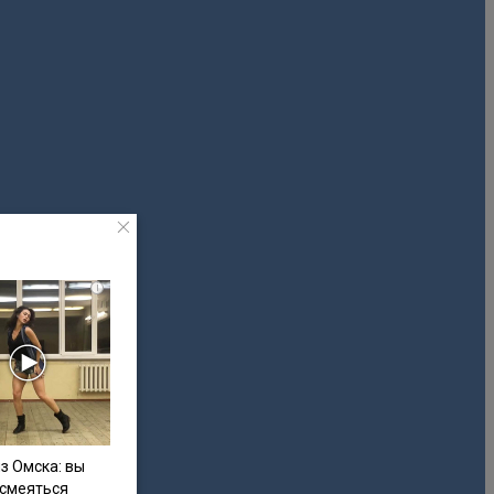
i
з Омска: вы
 смеяться