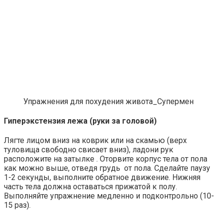
Упражнения для похудения живота_Супермен
Королева вагона отожгла! Видео не оставит рав
Гиперэкстензия лежа (руки за головой)
Ролик длится пару секунд, но вы будете в шоке от
Лягте лицом вниз на коврик или на скамью (верх
туловища свободно свисает вниз), ладони рук
расположите на затылке . Оторвите корпус тела от пола
Публичный удар Зеленскому от Кличко: это насто
как можно выше, отведя грудь от пола. Сделайте паузу
1-2 секунды, выполните обратное движение. Нижняя
часть тела должна оставаться прижатой к полу.
Выполняйте упражнение медленно и подконтрольно (10-
15 раз).