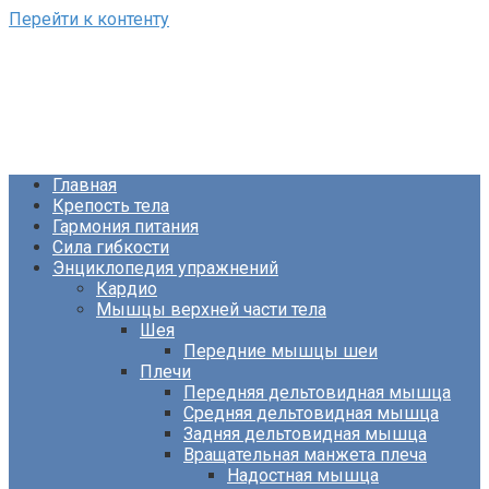
Перейти к контенту
ФизКультПривет!
Сайт о фитнесе и питании
Главная
Крепость тела
Гармония питания
Сила гибкости
Энциклопедия упражнений
Кардио
Мышцы верхней части тела
Шея
Передние мышцы шеи
Плечи
Передняя дельтовидная мышца
Средняя дельтовидная мышца
Задняя дельтовидная мышца
Вращательная манжета плеча
Надостная мышца