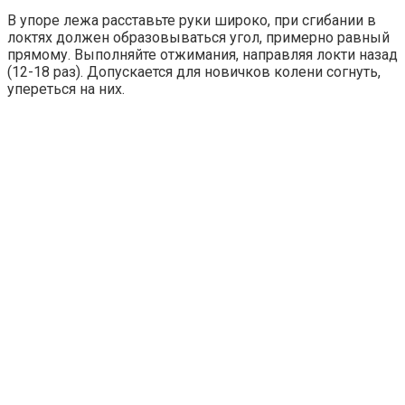
Ролик из Омска: вы будете смеяться долго
В упоре лежа расставьте руки широко, при сгибании в
локтях должен образовываться угол, примерно равный
прямому. Выполняйте отжимания, направляя локти назад
Дрон со взрывчаткой в аэропорту Лейпцига: собр
(12-18 раз). Допускается для новичков колени согнуть,
упереться на них.