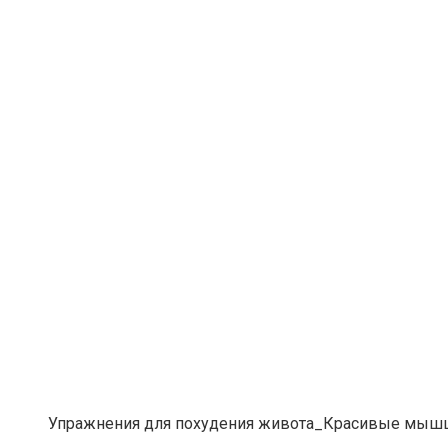
Упражнения для похудения живота_Красивые мышц
Этот танец невесты оставит вас без слов! Пересм