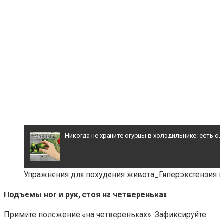
Никогда не храните огурцы в холодильнике: есть 
Ролик из Омска: вы будете смеяться долго
Упражнения для похудения живота_Гиперэкстензия 
Подъемы ног и рук, стоя на четвереньках
"Потеряли стыд в погоне за "Диором": Поплавск
Примите положение «на четвереньках». Зафиксируйте