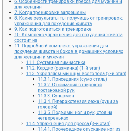
6.
Особенности тренировки пресса для мужчин и
для женщин
7.
Когда тренировки запрещены
8.
Какие результаты ты получишь от тренировок:
упражнения для похудения живота
9.
Как подготовиться к тренировке
10.
Комплекс упражнения для похудения живота
состоит из
11.
Подробный комплекс: упражнения для
похудения живота и боков в домашних условиях
для женщин и мужчин
11.1.
Суставная гимнастика
11.2.
Кардио (разминка) (1-й этап)
11.3.
Укрепляем мышцы всего тела (2-й этап)
11.3.1.
Приседания (сумо стиль)
11.3.2.
Отжимания с широкой
постановкой рук
11.3.3.
Супермен
11.3.4.
Гиперэкстензия лежа (руки за
головой)
11.3.5.
Подъемы ног и рук, стоя на
четвереньках
11.4.
Упражнения для пресса (3-й этап)
11.4.1.
Поочередное опускание ног из