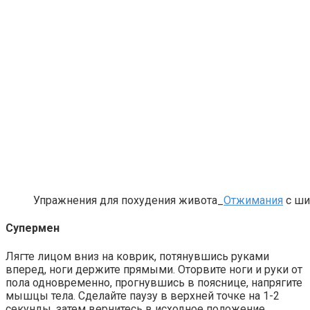
Упражнения для похудения живота_
Отжимания
с ши
Скрытая камера на пляже Крыма: Что люди вытворя
Супермен
Ролик длится несколько секунд, а смеяться вы бу
Лягте лицом вниз на коврик, потянувшись руками
вперед, ноги держите прямыми. Оторвите ноги и руки от
пола одновременно, прогнувшись в пояснице, напрягите
Какие товары пропадут из магазинов с 1 августа 2
мышцы тела. Сделайте паузу в верхней точке на 1-2
секунды, затем вернитесь в исходное положение.