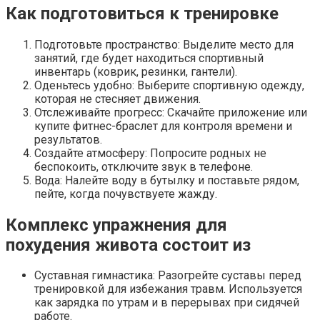
Как подготовиться к тренировке
Ржу не переставая, это видео пересмотришь не ра
Подготовьте пространство: Выделите место для
занятий, где будет находиться спортивный
инвентарь (коврик, резинки, гантели).
"Потеряли стыд в погоне за "Диором": Поплавск
Оденьтесь удобно: Выберите спортивную одежду,
которая не стесняет движения.
Отслеживайте прогресс: Скачайте приложение или
купите фитнес-браслет для контроля времени и
результатов.
Создайте атмосферу: Попросите родных не
беспокоить, отключите звук в телефоне.
Вода: Налейте воду в бутылку и поставьте рядом,
пейте, когда почувствуете жажду.
Комплекс упражнения для
похудения живота состоит из
Суставная гимнастика: Разогрейте суставы перед
тренировкой для избежания травм. Используется
как зарядка по утрам и в перерывах при сидячей
работе.