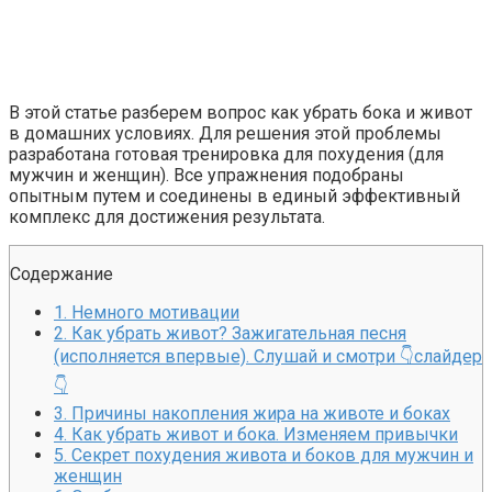
Скрытая камера на пляже Крыма: Что люди вытворяют, ко
В этой статье разберем вопрос как убрать бока и живот
в домашних условиях. Для решения этой проблемы
разработана готовая тренировка для похудения (для
Какие товары пропадут из магазинов с 1 августа 2026 го
мужчин и женщин). Все упражнения подобраны
опытным путем и соединены в единый эффективный
комплекс для достижения результата.
Публичный удар Зеленскому от Кличко: это настоящий 
Содержание
1.
Немного мотивации
2.
Как убрать живот? Зажигательная песня
(исполняется впервые). Слушай и смотри 👇слайдер
👇
3.
Причины накопления жира на животе и боках
4.
Как убрать живот и бока. Изменяем привычки
5.
Секрет похудения живота и боков для мужчин и
женщин