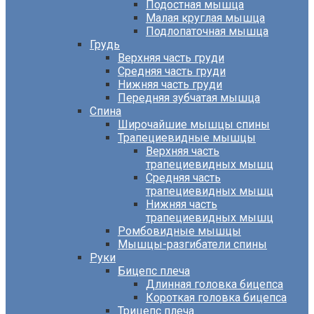
Подостная мышца
Малая круглая мышца
Подлопаточная мышца
Грудь
Верхняя часть груди
Средняя часть груди
Нижняя часть груди
Передняя зубчатая мышца
Спина
Широчайшие мышцы спины
Трапециевидные мышцы
Верхняя часть
трапециевидных мышц
Средняя часть
трапециевидных мышц
Нижняя часть
трапециевидных мышц
Ромбовидные мышцы
Мышцы-разгибатели спины
Руки
Бицепс плеча
Длинная головка бицепса
Короткая головка бицепса
Трицепс плеча