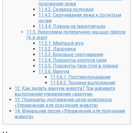
положения лежа
11.4.2.
Складка полусидя
11.4.3.
Скручивания лежа к согнутым
ногам
11.4.4.
Планка на предплечьях
11.5.
Укрепляем поперечную мышцу пресса
(4-й этап)
11.5.1.
Мертвый жук
11.5.2.
Дворники
11.5.3.
Боковые скручивания
11.5.4.
Повороты корпуса сидя
11.5.5.
Повороты таза стоя в планке
11.5.6.
Вакуум
11.5.6.1.
Противопоказания
11.5.6.2.
Техника выполнения
12.
Как делать вакуум живота? Три варианта
выполнения упражнения «вакуум»
13.
Принципы достижения цели комплекса
«Упражнения для похудения живота»
14.
Финальная песня «Упражнения для похудения
живота»