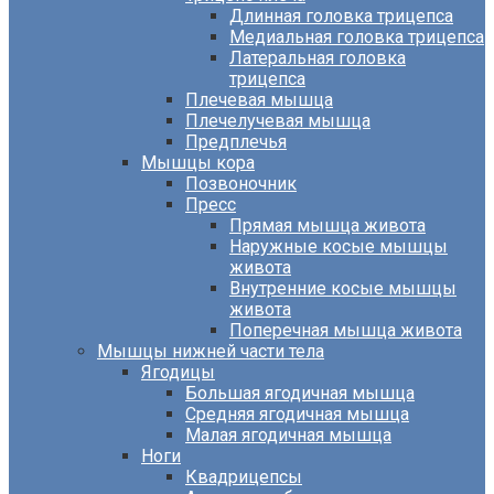
Длинная головка трицепса
Медиальная головка трицепса
Латеральная головка
трицепса
Плечевая мышца
Плечелучевая мышца
Предплечья
Мышцы кора
Позвоночник
Пресс
Прямая мышца живота
Наружные косые мышцы
живота
Внутренние косые мышцы
живота
Поперечная мышца живота
Мышцы нижней части тела
Ягодицы
Большая ягодичная мышца
Средняя ягодичная мышца
Малая ягодичная мышца
Ноги
Квадрицепсы