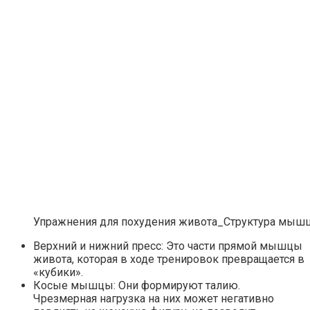
Упражнения для похудения живота_Структура мышц
Королева вагона отожгла! Видео не оставит рав
Верхний и нижний пресс: Это части прямой мышцы
живота, которая в ходе тренировок превращается в
Ролик длится пару секунд, но вы будете в шоке от
«кубики».
Косые мышцы: Они формируют талию.
Чрезмерная нагрузка на них может негативно