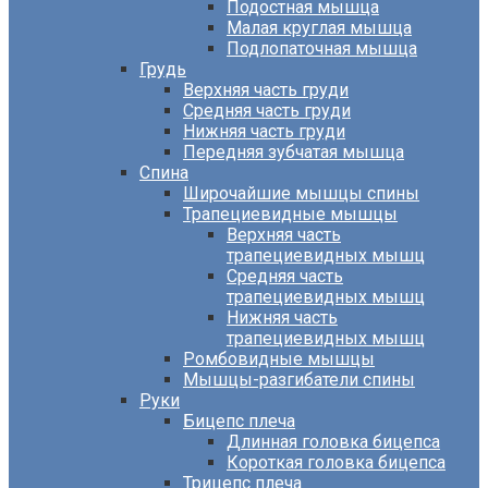
Подостная мышца
Малая круглая мышца
Подлопаточная мышца
Грудь
Верхняя часть груди
Средняя часть груди
Нижняя часть груди
Передняя зубчатая мышца
Спина
Широчайшие мышцы спины
Трапециевидные мышцы
Верхняя часть
трапециевидных мышц
Средняя часть
трапециевидных мышц
Нижняя часть
трапециевидных мышц
Ромбовидные мышцы
Мышцы-разгибатели спины
Руки
Бицепс плеча
Длинная головка бицепса
Короткая головка бицепса
Трицепс плеча