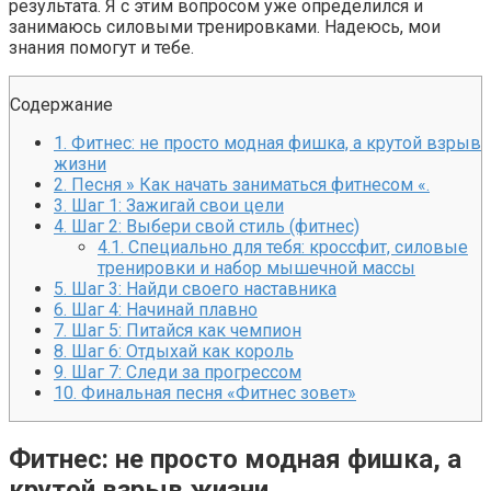
результата. Я с этим вопросом уже определился и
Ржу не переставая, это видео пересмотришь не раз
занимаюсь силовыми тренировками. Надеюсь, мои
знания помогут и тебе.
Ролик длится пару секунд, но вы будете в шоке от увиде
Содержание
1.
Фитнес: не просто модная фишка, а крутой взрыв
жизни
2.
Песня » Как начать заниматься фитнесом «.
3.
Шаг 1: Зажигай свои цели
4.
Шаг 2: Выбери свой стиль (фитнес)
4.1.
Специально для тебя: кроссфит, силовые
тренировки и набор мышечной массы
5.
Шаг 3: Найди своего наставника
6.
Шаг 4: Начинай плавно
7.
Шаг 5: Питайся как чемпион
8.
Шаг 6: Отдыхай как король
9.
Шаг 7: Следи за прогрессом
10.
Финальная песня «Фитнес зовет»
Фитнес: не просто модная фишка, а
крутой взрыв жизни