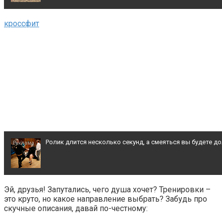
Рак начинается не с боли: онколог назвал первый «тихий»
признак болезни
кроссфит
Взломали Telegram Собчак - вот что нашлось в переписк
Ролик длится несколько секунд, а смеяться вы будете д
Этот танец невесты оставит вас без слов! Пересмотрел
раз
Эй, друзья! Запутались, чего душа хочет? Тренировки –
это круто, но какое направление выбрать? Забудь про
Королева вагона отожгла! Видео не оставит равнодуш
скучные описания, давай по-честному: