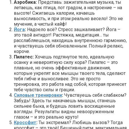
Аэробика:
Представь: зажигательная музыка, ты
летаешь, как птица, пот градом, а настроение – на
высоте! Сжигаешь калории, качаешь
выносливость, и при этом реально весело! Это не
мучение, а чистый кайф!
Йога
:
Надоело всё? Стресс зашкаливает? Йога –
это твой антидот! Растяжка, медитация… ты
расслабляешься, находишь внутреннюю гармонию,
и чувствуешь себя обновленным. Полный релакс,
короче.
Пилатес:
Хочешь подтянутое тело, идеальную
осанку и невероятную силу кора? Пилатес – это
плавные, но очень эффективные движения,
которые укрепят все мышцы твоего тела, сделают
тебя гибче и выносливее. Это не просто
тренировка, это работа над собой, которая принесет
тебе чувство силы и грации.
Силовые тренировки
:
Чувствуешь себя слабаком?
Забудь! Здесь ты накачаешь мышцы, станешь
сильнее быка, и будешь ловить восхищенные
взгляды. Результаты видны невооруженным
глазом – и это реально круто!
Кроссфит
:
Ты экстремал? Любишь вызов? Тогда
кроссфит – это твоё! Бешеный ритм, максимальная