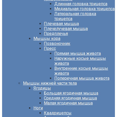
Длинная головка трицепса
Медиальная головка трицепса
Латеральная головка
трицепса
Плечевая мышца
Плечелучевая мышца
Предплечья
Мышцы кора
Позвоночник
Пресс
Прямая мышца живота
Наружные косые мышцы
живота
Внутренние косые мышцы
живота
Поперечная мышца живота
Мышцы нижней части тела
Ягодицы
Большая ягодичная мышца
Средняя ягодичная мышца
Малая ягодичная мышца
Ноги
Квадрицепсы