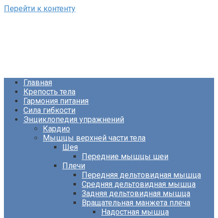
Перейти к контенту
ФизКультПривет!
Сайт о фитнесе и питании
Главная
Крепость тела
Гармония питания
Сила гибкости
Энциклопедия упражнений
Кардио
Мышцы верхней части тела
Шея
Передние мышцы шеи
Плечи
Передняя дельтовидная мышца
Средняя дельтовидная мышца
Задняя дельтовидная мышца
Вращательная манжета плеча
Надостная мышца