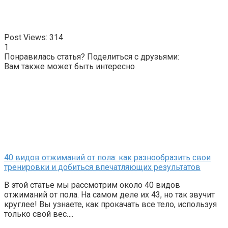
Ржу не переставая, это видео пересмотришь не раз
Post Views:
314
1
Понравилась статья? Поделиться с друзьями:
Ролик длится пару секунд, но вы будете в шоке от увиде
Вам также может быть интересно
Ролик из Омска: вы будете смеяться долго
40 видов отжиманий от пола: как разнообразить свои
тренировки и добиться впечатляющих результатов
В этой статье мы рассмотрим около 40 видов
отжиманий от пола. На самом деле их 43, но так звучит
круглее! Вы узнаете, как прокачать все тело, используя
только свой вес….