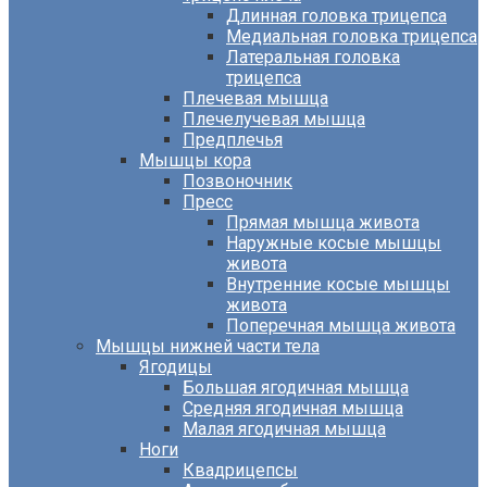
Длинная головка трицепса
Медиальная головка трицепса
Латеральная головка
трицепса
Плечевая мышца
Плечелучевая мышца
Предплечья
Мышцы кора
Позвоночник
Пресс
Прямая мышца живота
Наружные косые мышцы
живота
Внутренние косые мышцы
живота
Поперечная мышца живота
Мышцы нижней части тела
Ягодицы
Большая ягодичная мышца
Средняя ягодичная мышца
Малая ягодичная мышца
Ноги
Квадрицепсы