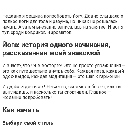
Королева вагона отожгла! Видео не оставит равнодуш
Недавно я решила попробовать йогу. Давно слышала о
пользе йоги для тела и разума, но никак не решалась
начать. А затем внезапно записалась на занятие. И вот я
Грибок на ногтях стирается как ластиком! Простой дом
тут, среди ковриков и ароматов.
Йога: история одного начинания,
Этот танец невесты оставит вас без слов! Пересмотрела
рассказанная моей знакомой
И знаете, что? Я в восторге! Это не просто упражнения —
это как путешествие внутрь себя. Каждая поза, каждый
вдох-выдох, каждая медитация — это шаг к гармонии.
И да, йога для всех! Неважно, сколько тебе лет, как ты
выглядишь, и насколько ты спортивен. Главное —
желание попробовать!
Как начать
Выбери свой стиль