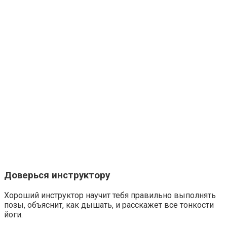
Ржу не переставая, это видео пересмотришь не раз
Доверься инструктору
Хороший инструктор научит тебя правильно выполнять
Этот трюк уничтожает грибок за 5 дней!
позы, объяснит, как дышать, и расскажет все тонкости
йоги.