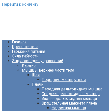
Перейти к контенту
ФизКультПривет!
Сайт о фитнесе и питании
Главная
Крепость тела
Гармония питания
Сила гибкости
Энциклопедия упражнений
Кардио
Мышцы верхней части тела
Шея
Передние мышцы шеи
Плечи
Передняя дельтовидная мышца
Средняя дельтовидная мышца
Задняя дельтовидная мышца
Вращательная манжета плеча
Надостная мышца