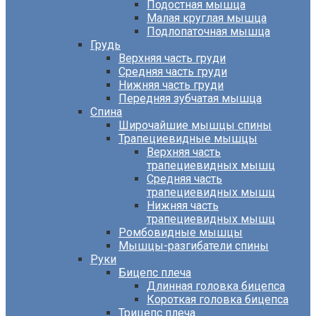
Подостная мышца
Малая круглая мышца
Подлопаточная мышца
Грудь
Верхняя часть груди
Средняя часть груди
Нижняя часть груди
Передняя зубчатая мышца
Спина
Широчайшие мышцы спины
Трапециевидные мышцы
Верхняя часть
трапециевидных мышц
Средняя часть
трапециевидных мышц
Нижняя часть
трапециевидных мышц
Ромбовидные мышцы
Мышцы-разгибатели спины
Руки
Бицепс плеча
Длинная головка бицепса
Короткая головка бицепса
Трицепс плеча