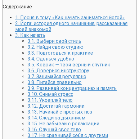
Содержание
Ногти будут чистыми! Домашний метод убьет грибок, во
1.
Песня в тему «Как начать заниматься йогой»
2.
Йога: история одного начинания, рассказанная
моей знакомой
3.
Как начать
3.1.
Выбери свой стиль
3.2.
Найди свою студию
3.3.
Подготовься к практике
3.4.
Оденься удобно
3.5.
Коврик — твой верный спутник
3.6.
Доверься инструктору
3.7.
Занимайся регулярно
3.8.
Питайся правильно
3.9.
Развивай концентрацию и память
3.10.
Снимай стресс
3.11.
Укрепляй тело
3.12.
Достигай гармонии
3.13.
Начинай с простых поз
3.14.
Следи за дыханием
3.15.
Не забывай о релаксации
3.16.
Слушай свое тело
3.17.
Не сравнивай себя с другими