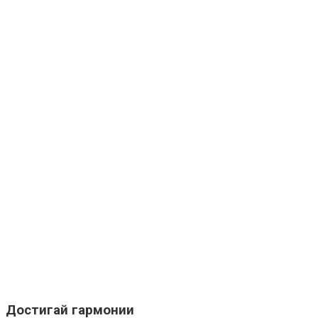
Ролик длится несколько секунд, а смеяться вы будете д
Достигай гармонии