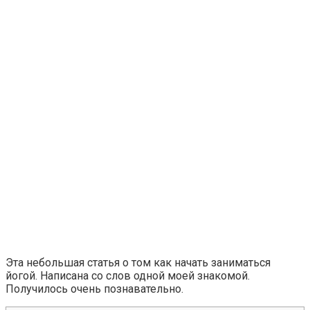
Ролик длится несколько секунд, а смеяться вы будете д
Эта небольшая статья о том как начать заниматься
йогой. Написана со слов одной моей знакомой.
Получилось очень познавательно.
Скрытая камера на пляже Крыма: Что люди вытворяют, ко