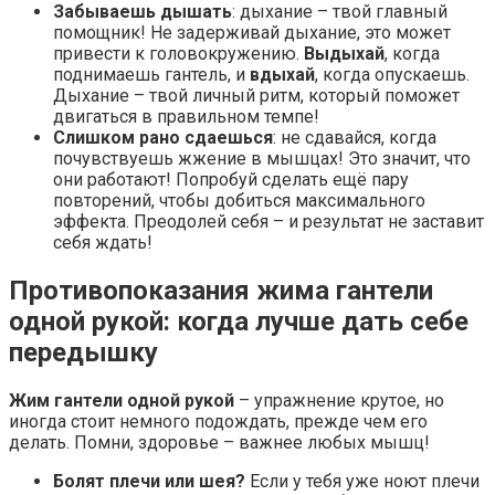
Забываешь дышать
: дыхание – твой главный
помощник! Не задерживай дыхание, это может
привести к головокружению.
Выдыхай
, когда
поднимаешь гантель, и
вдыхай
, когда опускаешь.
Дыхание – твой личный ритм, который поможет
двигаться в правильном темпе!
Слишком рано сдаешься
: не сдавайся, когда
почувствуешь жжение в мышцах! Это значит, что
они работают! Попробуй сделать ещё пару
повторений, чтобы добиться максимального
эффекта. Преодолей себя – и результат не заставит
себя ждать!
Противопоказания жима гантели
одной рукой: когда лучше дать себе
передышку
Жим гантели одной рукой
– упражнение крутое, но
иногда стоит немного подождать, прежде чем его
делать. Помни, здоровье – важнее любых мышц!
Болят плечи или шея?
Если у тебя уже ноют плечи