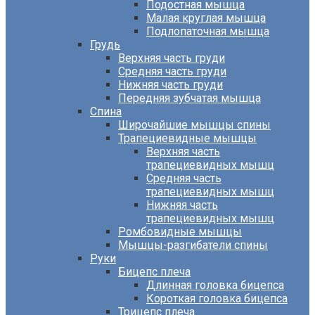
Подостная мышца
Малая круглая мышца
Подлопаточная мышца
Грудь
Верхняя часть груди
Средняя часть груди
Нижняя часть груди
Передняя зубчатая мышца
Спина
Широчайшие мышцы спины
Трапециевидные мышцы
Верхняя часть
трапециевидных мышц
Средняя часть
трапециевидных мышц
Нижняя часть
трапециевидных мышц
Ромбовидные мышцы
Мышцы-разгибатели спины
Руки
Бицепс плеча
Длинная головка бицепса
Короткая головка бицепса
Трицепс плеча