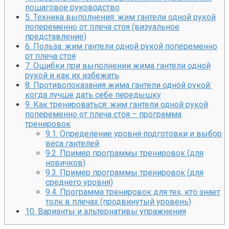
пошаговое руководство
5.
Техника выполнения: жим гантели одной рукой
попеременно от плеча стоя (визуальное
представление)
6.
Польза: жим гантели одной рукой попеременно
от плеча стоя
7.
Ошибки при выполнении жима гантели одной
рукой и как их избежать
8.
Противопоказания жима гантели одной рукой:
когда лучше дать себе передышку
9.
Как тренироваться: жим гантели одной рукой
попеременно от плеча стоя – программа
тренировок
9.1.
Определение уровня подготовки и выбор
веса гантелей
9.2.
Пример программы тренировок (для
новичков)
9.3.
Пример программы тренировок (для
среднего уровня)
9.4.
Программа тренировок для тех, кто знает
толк в плечах (продвинутый уровень)
10.
Варианты и альтернативы упражнения