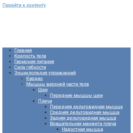
Перейти к контенту
ФизКультПривет!
Сайт о фитнесе и питании
Главная
Крепость тела
Гармония питания
Сила гибкости
Энциклопедия упражнений
Кардио
Мышцы верхней части тела
Шея
Передние мышцы шеи
Плечи
Передняя дельтовидная мышца
Средняя дельтовидная мышца
Задняя дельтовидная мышца
Вращательная манжета плеча
Надостная мышца