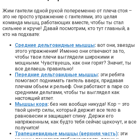
Жим гантели одной рукой попеременно от плеча стоя –
это не просто упражнение с гантелями, это целая
команда мышц, работающих вместе, чтобы ты стал
сильнее и круче! Давай посмотрим, кто тут главный, а
кто на подхвате:
Средние дельтовидные мышцы
:
вот они, звезды
этого упражнения! Именно они отвечают за то,
чтобы твои плечи выглядели широкими и
мощными. Чувствуешь, как они горят? Значит, ты
все делаешь правильно!
Передние дельтовидные мышцы
:
эти ребята
помогают поднимать гантель вверх, придавая
плечам объем и рельеф. Они работают в паре со
средними дельтами, чтобы ты выглядел как
настоящий атлет.
Мышцы кора
:
без них вообще никуда! Кор – это
твой центр силы, который держит все тело в
равновесии и защищает спину. Держи его
напряженным, как будто тебя сейчас щекочут, и все
получится!
Трапециевидные мышцы (верхняя часть)
:
эти