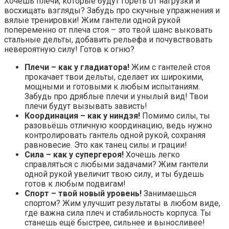
Хочешь плечи, которые будут гореть от нагрузки и
восхищать взгляды? Забудь про скучные упражнения и
вялые тренировки! Жим гантели одной рукой
попеременно от плеча стоя – это твой шанс выковать
стальные дельты, добавить рельефа и почувствовать
невероятную силу! Готов к огню?
Плечи – как у гладиатора!
Жим с гантелей стоя
прокачает твои дельты, сделает их широкими,
мощными и готовыми к любым испытаниям.
Забудь про дряблые плечи и унылый вид! Твои
плечи будут вызывать зависть!
Координация – как у ниндзя!
Помимо силы, ты
разовьёшь отличную координацию, ведь нужно
контролировать гантель одной рукой, сохраняя
равновесие. Это как танец силы и грации!
Сила – как у супергероя!
Хочешь легко
справляться с любыми задачами? Жим гантели
одной рукой увеличит твою силу, и ты будешь
готов к любым подвигам!
Спорт – твой новый уровень!
Занимаешься
спортом? Жим улучшит результаты в любом виде,
где важна сила плеч и стабильность корпуса. Ты
станешь ещё быстрее, сильнее и выносливее!