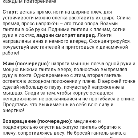
каждым повторением!
Старт:
встань прямо, ноги на ширине плеч, для
устойчивости можно слегка расставить их шире. Спина
прямая, пресс напряжён – это твоя опора. Возьми
гантели в обе руки. Подними гантели к плечам, согни
руки в локтях,
ладони смотрят вперед.
Локти
направлены вниз и немного вперед. Сконцентрируйся,
почувствуй вес гантелей и приготовься к динамичной
работе!
Жим (поочередно):
напряги мышцы плеча одной руки и
мощно выжми гантель вверх, полностью выпрямляя
руку в локте. Одновременно с этим, вторая гантель
остается в исходном положении у плеча. В верхней точке
сделай небольшую паузу, почувствуй напряжение в
мышцах. Следи за тем, чтобы корпус оставался
неподвижным, не раскачивайся и не прогибайся в спине.
Представь, что выжимаешь из себя всю силу и
энергию!
Возвращение (поочередно):
медленно и
подконтрольно опусти выжатую гантель обратно к
плечу, сопротивляясь весу. Не бросай гантель вниз, а