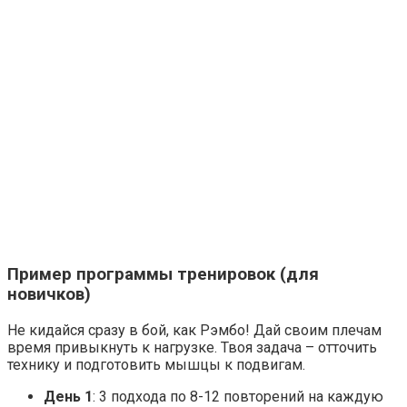
Взломали Telegram Собчак - вот что нашлось в переписк
Пример программы тренировок (для
новичков)
Никогда не храните огурцы в холодильнике: есть один м
Не кидайся сразу в бой, как Рэмбо! Дай своим плечам
время привыкнуть к нагрузке. Твоя задача – отточить
технику и подготовить мышцы к подвигам.
"Потеряли стыд в погоне за "Диором": Поплавская вма
День 1
: 3 подхода по 8-12 повторений на каждую