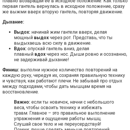
плавно возвращай ее в исходное положение. Как только
первая гантель вернулась в исходное положение, сразу
же выжми вверх вторую гантель, повторяя движение.
Дыхание:
Выдох:
начинай жим гантели вверх, делая
мощный
выдох
через рот. Представь, что ты
выдыхаешь всю силу в движение.
Вдох:
опускай гантель вниз, делая
плавный
вдох
через нос. Дыши ровно и осознанно,
не задерживай дыхание!
Финиш:
выполни нужное количество повторений на
каждую руку, чередуя их, сохраняя правильную технику
и чувствуя, как работают плечи. Не забывай про отдых
между подходами, чтобы дать мышцам время на
восстановление.
Важно:
если ты новичок, начни с небольшого
веса, чтобы освоить технику и избежать
травм. Главное – это правильное выполнение
упражнения и ощущение работы мышц.
Слушай свое тело и не переусердствуй!
Помни: лучше сделать меньше повторений,