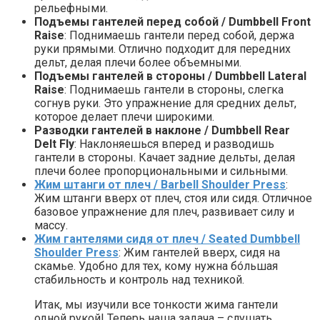
рельефными.
Подъемы гантелей перед собой / Dumbbell Front
Raise
: Поднимаешь гантели перед собой, держа
руки прямыми. Отлично подходит для передних
дельт, делая плечи более объемными.
Подъемы гантелей в стороны / Dumbbell Lateral
Raise
: Поднимаешь гантели в стороны, слегка
согнув руки. Это упражнение для средних дельт,
которое делает плечи широкими.
Разводки гантелей в наклоне / Dumbbell Rear
Delt Fly
: Наклоняешься вперед и разводишь
гантели в стороны. Качает задние дельты, делая
плечи более пропорциональными и сильными.
Жим штанги от плеч / Barbell Shoulder Press
:
Жим штанги вверх от плеч, стоя или сидя. Отличное
базовое упражнение для плеч, развивает силу и
массу.
Жим гантелями сидя от плеч / Seated Dumbbell
Shoulder Press
: Жим гантелей вверх, сидя на
скамье. Удобно для тех, кому нужна бóльшая
стабильность и контроль над техникой.
Итак, мы изучили все тонкости жима гантели
одной рукой! Теперь наша задача – слушать