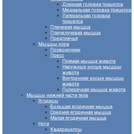
Длинная головка трицепса
Медиальная головка трицепса
Латеральная головка
трицепса
Плечевая мышца
Плечелучевая мышца
Предплечья
Мышцы кора
Позвоночник
Пресс
Прямая мышца живота
Наружные косые мышцы
живота
Внутренние косые мышцы
живота
Поперечная мышца живота
Мышцы нижней части тела
Ягодицы
Большая ягодичная мышца
Средняя ягодичная мышца
Малая ягодичная мышца
Ноги
Квадрицепсы