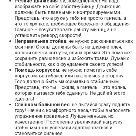
Резкие движения
: эй, помедленнее! Не надо
изображать из себя робота-убийцу. Движения
должны быть плавными и контролируемыми.
Представь, что в руке у тебя не просто гантель, а
что-то хрупкое, требующее бережного обращения.
Главное – почувствовать работу мышц, а не
установить рекорд скорости!
Неправильная стойка
: не нужно раскачиваться как
маятник! Стопы должны быть на ширине плеч,
колени слегка согнуты, спина прямая. Это поможет
сохранить равновесие и избежать травм. Думай о
стабильности, как о фундаменте своего успеха!
Помощь корпусом
: не нужно помогать себе
корпусом, выгибаясь или наклоняясь в сторону.
Тело должно быть максимально стабильным.
Представь, что ты – скала, а гантель – это волна,
которая пытается тебя сдвинуть. Не дай ей этого
сделать!
Слишком большой вес
: не пытайся сразу поднять
гору! Начни с комфортного веса, чтобы выполнять
упражнение правильно. Лучше меньше, но
качественно! Постепенно увеличивай нагрузку,
чтобы мышцы успевали адаптироваться и
становиться сильнее.