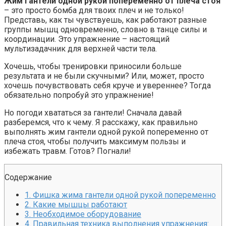
Жим гантели одной рукой попеременно от плеча стоя
– это просто бомба для твоих плеч и не только!
Представь, как ты чувствуешь, как работают разные
Ржу не переставая, это видео пересмотришь не раз
группы мышц одновременно, словно в танце силы и
координации. Это упражнение – настоящий
мультизадачник для верхней части тела.
Что стало причиной громкого взрыва в Москве 7 август
Хочешь, чтобы тренировки приносили больше
результата и не были скучными? Или, может, просто
хочешь почувствовать себя круче и увереннее? Тогда
обязательно попробуй это упражнение!
Но погоди хвататься за гантели! Сначала давай
разберемся, что к чему. Я расскажу, как правильно
выполнять жим гантели одной рукой попеременно от
плеча стоя, чтобы получить максимум пользы и
избежать травм. Готов? Погнали!
Содержание
1.
Фишка жима гантели одной рукой попеременно
2.
Какие мышцы работают
3.
Необходимое оборудование
4.
Правильная техника выполнения упражнения: