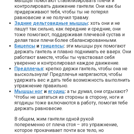
мышцы помогают стабилизировать плечи и
контролировать движение гантели. Они как бы
придерживают тебя, чтобы ты не потерял
равновесие и не получил травму.
Задние дельтовидные мышцы
:
хоть они и не
пашут так сильно, как передние и средние, они
тоже помогают, поддерживая плечевой сустав и
делая твои плечи более сбалансированными.
Бицепсы
и
трицепсы
:
эти мышцы рук помогают
держать гантель и плавно поднимать ее вверх. Они
работают вместе, чтобы ты чувствовал себя
уверенно и контролировал каждое движение.
Предплечья
:
крепко держи гантель, чтобы она не
выскользнула! Предплечья напрягаются, чтобы
удержать вес и дать тебе возможность выполнить
упражнение правильно.
Мышцы ног
и
ягодиц
:
а ты думал, они отдыхают?
Чтобы не шататься из стороны в сторону, ноги и
ягодицы тоже включаются в работу, помогая тебе
держать равновесие.
В общем, жим гантели одной рукой
попеременно от плеча стоя – это упражнение,
которое прокачивает почти все тело, но