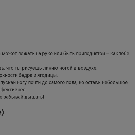
а может лежать на руке или быть приподнятой – как тебе
ь, что ты рисуешь линию ногой в воздухе.
рхности бедра и ягодицы.
Опускай ногу почти до самого пола, но оставь небольшое
ффективнее.
Не забывай дышать!
е)