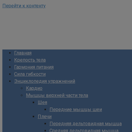
Перейти к контенту
ФизКультПривет!
Сайт о фитнесе и питании
Главная
Крепость тела
Гармония питания
Сила гибкости
Энциклопедия упражнений
Кардио
Мышцы верхней части тела
Шея
Передние мышцы шеи
Плечи
Передняя дельтовидная мышца
Средняя дельтовидная мышца