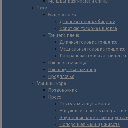
Мышцы-разгибатели спины
Руки
Бицепс плеча
Длинная головка бицепса
Короткая головка бицепса
Трицепс плеча
Длинная головка трицепса
Медиальная головка трицепса
Латеральная головка трицепса
Плечевая мышца
Плечелучевая мышца
Предплечья
Мышцы кора
Позвоночник
Пресс
Прямая мышца живота
Наружные косые мышцы живо
Внутренние косые мышцы жив
Поперечная мышца живота