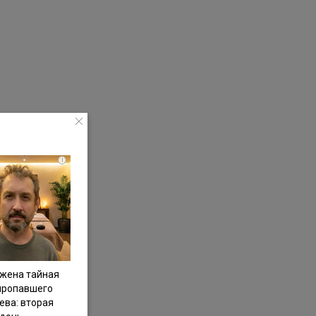
i
жена тайная
пропавшего
ева: вторая