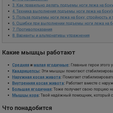
3.
Как правильно делать подъемы ноги лежа на боку
4.
Техника выполнения подъемы ноги лежа на боку(
5.
Польза подъемы ноги лежа на боку: стройность и 
6.
Ошибки при выполнении подъемы ноги лежа на бо
7.
Противопоказания
8.
Варианты и альтернативы упражнения
Какие мышцы работают
Средняя
и
малая
ягодичные
:
Главные герои этого 
Квадрицепсы
:
Эти мышцы помогают стабилизироват
Наружная косая живота
:
Помогает стабилизировать
Внутренняя косая живота
:
Работает вместе с наруж
Большая ягодичная
:
Тоже получает свою порцию на
Мышцы кора
:
Твой надёжный помощник, который ста
Что понадобится