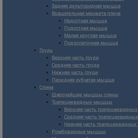
Задняя дельтовидная мышца
Вращательная манжета плеча
Надостная мышца
Подостная мышца
Малая круглая мышца
Подлопаточная мышца
Грудь
Верхняя часть груди
Средняя часть груди
Нижняя часть груди
Передняя зубчатая мышца
Спина
Широчайшие мышцы спины
Трапециевидные мышцы
Верхняя часть трапециевидны
Средняя часть трапециевидны
Нижняя часть трапециевидны
Ромбовидные мышцы