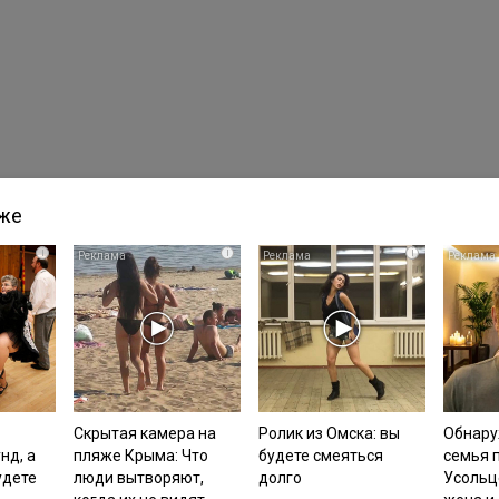
кже
i
i
i
Скрытая камера на
Ролик из Омска: вы
Обнару
нд, а
пляже Крыма: Что
будете смеяться
семья 
удете
люди вытворяют,
долго
Усольц