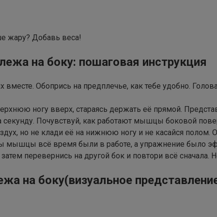
е жару? Добавь веса!
лежа на боку: пошаговая инструкция
х вместе. Обопрись на предплечье, как тебе удобно. Голов
рхнюю ногу вверх, стараясь держать её прямой. Представ
а секунду. Почувствуй, как работают мышцы боковой пове
здух, но не клади её на нижнюю ногу и не касайся полом. 
обы мышцы всё время были в работе, а упражнение было э
затем перевернись на другой бок и повтори всё сначала. 
жа на боку(визуальное представлени