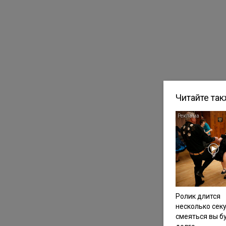
Читайте та
Ролик длится
несколько секу
смеяться вы б