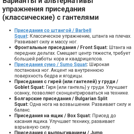
Варианты и альтернативы
упражнения приседания
(классические) с гантелями
Приседания со штангой / Barbell
Squat
:
Классическое упражнение, штанга на плечах.
Развивает силу и массу ног.
Фронтальные приседания / Front Squat:
Штанга на
передних дельтах. Смещает центр тяжести, требует
большей работы кора и квадрицепсов.
Приседания сумо / Sumo Squat
:
Широкая
постановка ног. Акцент на внутреннюю
поверхность бедра и ягодицы.
Приседания с гирей (или гантелей) у груди /
Goblet Squat:
Гиря (или гантель) у груди. Улучшает
осанку, позволяет сконцентрироваться на технике.
Болгарские приседания / Bulgarian Split
Squat:
Одна нога на возвышении. Развивает силу и
баланс.
Приседания на ящик / Box Squat:
Присед до
касания ящика. Улучшает технику, развивает
взрывную силу.
Приседания с выпрыгиванием / Jump