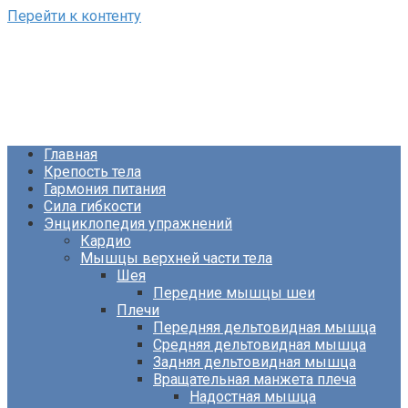
Перейти к контенту
ФизКультПривет!
Сайт о фитнесе и питании
Главная
Крепость тела
Гармония питания
Сила гибкости
Энциклопедия упражнений
Кардио
Мышцы верхней части тела
Шея
Передние мышцы шеи
Плечи
Передняя дельтовидная мышца
Средняя дельтовидная мышца
Задняя дельтовидная мышца
Вращательная манжета плеча
Надостная мышца