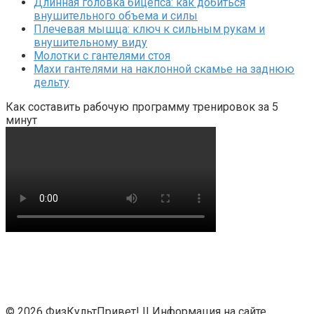
Длинная головка бицепса: как добиться
внушительного объема и силы
Плечевая мышца: ключ к сильным рукам и
внушительному виду
Молотки с гантелями стоя
Махи гантелями на наклонной скамье на заднюю
дельту
Как составить рабочую программу тренировок за 5
минут
© 2026 ФизКультПривет! II Информация на сайте