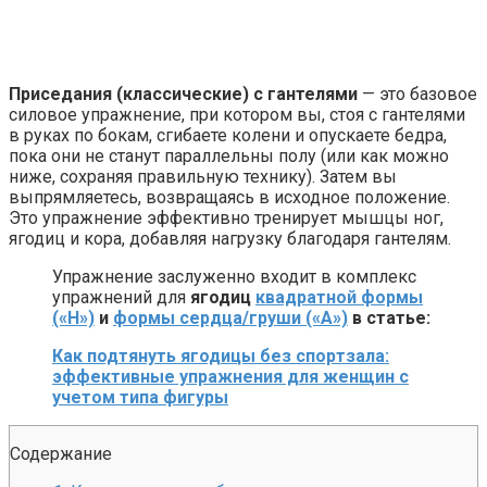
Ржу не переставая, это видео пересмотришь не раз
Приседания (классические) с гантелями
— это базовое
силовое упражнение, при котором вы, стоя с гантелями
в руках по бокам, сгибаете колени и опускаете бедра,
Ролик длится пару секунд, но вы будете в шоке от увиде
пока они не станут параллельны полу (или как можно
ниже, сохраняя правильную технику). Затем вы
выпрямляетесь, возвращаясь в исходное положение.
Это упражнение эффективно тренирует мышцы ног,
Ролик из Омска: вы будете смеяться долго
ягодиц и кора, добавляя нагрузку благодаря гантелям.
Упражнение заслуженно входит в комплекс
упражнений для
ягодиц
квадратной формы
(«Н»)
и
формы сердца/груши («А»)
в статье:
Как подтянуть ягодицы без спортзала:
эффективные упражнения для женщин с
учетом типа фигуры
Содержание