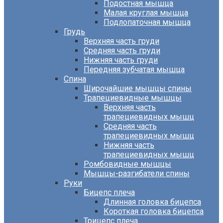
Подостная мышца
Малая круглая мышца
Подлопаточная мышца
Грудь
Верхняя часть груди
Средняя часть груди
Нижняя часть груди
Передняя зубчатая мышца
Спина
Широчайшие мышцы спины
Трапециевидные мышцы
Верхняя часть
трапециевидных мышц
Средняя часть
трапециевидных мышц
Нижняя часть
трапециевидных мышц
Ромбовидные мышцы
Мышцы-разгибатели спины
Руки
Бицепс плеча
Длинная головка бицепса
Короткая головка бицепса
Трицепс плеча