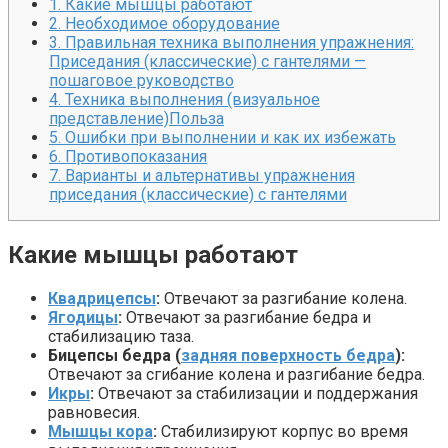
1.
Какие мышцы работают
2.
Необходимое оборудование
3.
Правильная техника выполнения упражнения:
Приседания (классические) с гантелями —
пошаговое руководство
4.
Техника выполнения (визуальное
представление)Польза
5.
Ошибки при выполнении и как их избежать
6.
Противопоказания
7.
Варианты и альтернативы упражнения
приседания (классические) с гантелями
Какие мышцы работают
Квадрицепсы
:
Отвечают за разгибание колена.
Ягодицы
:
Отвечают за разгибание бедра и
стабилизацию таза.
Бицепсы бедра (
задняя поверхность бедра
):
Отвечают за сгибание колена и разгибание бедра.
Икры
:
Отвечают за стабилизации и поддержания
равновесия.
Мышцы кора
:
Стабилизируют корпус во время