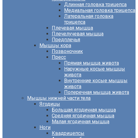
Длинная головка трицепса
Медиальная головка трицепса
Латеральная головка
трицепса
Плечевая мышца
Плечелучевая мышца
Предплечья
Мышцы кора
Позвоночник
Пресс
Прямая мышца живота
Наружные косые мышцы
живота
Внутренние косые мышцы
живота
Поперечная мышца живота
Мышцы нижней части тела
Ягодицы
Большая ягодичная мышца
Средняя ягодичная мышца
Малая ягодичная мышца
Ноги
Квадрицепсы