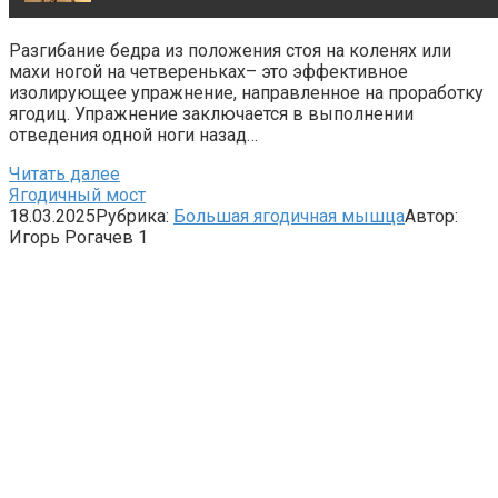
Ржу не переставая, это видео пересмотришь не раз
Разгибание бедра из положения стоя на коленях или
махи ногой на четвереньках– это эффективное
Ролик из Омска: вы будете смеяться долго
изолирующее упражнение, направленное на проработку
ягодиц. Упражнение заключается в выполнении
отведения одной ноги назад…
Читать далее
Ягодичный мост
18.03.2025
Рубрика:
Большая ягодичная мышца
Автор:
Игорь Рогачев
1