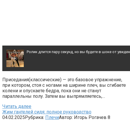
Ролик длится пару секунд, но вы будете в шоке от увиде
Ржу не переставая, это видео пересмотришь не раз
Приседания(классические) — это базовое упражнение,
при котором, стоя с ногами на ширине плеч, вы сгибаете
Этот танец невесты оставит вас без слов! Пересмотрела
колени и опускаете бедра, пока они не станут
параллельны полу. Затем вы выпрямляетесь,…
Читать далее
Жим гантелей сидя: полное руководство
04.02.2025
Рубрика:
Плечи
Автор:
Игорь Рогачев
8