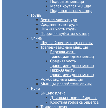
Подостная мышца
Малая круглая мышца
Подлопаточная мышца
Грудь
Верхняя часть груди
Средняя часть груди
Нижняя часть груди
Передняя зубчатая мышца
Спина
Широчайшие мышцы спины
Трапециевидные мышцы
Верхняя часть
трапециевидных мышц
Средняя часть
трапециевидных мышц
Нижняя часть
трапециевидных мышц
Ромбовидные мышцы
Мышцы-разгибатели спины
Руки
Бицепс плеча
Длинная головка бицепса
Короткая головка бицепса
Трицепс плеча