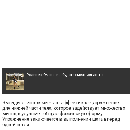
Ролик из Омска: вы будете смеяться долго
Что стало причиной громкого взрыва в Москве 7 август
Выпады с гантелями – это эффективное упражнение
для нижней части тела, которое задействует множество
Публичный удар Зеленскому от Кличко: это настоящий 
мышц и улучшает общую физическую форму.
Упражнение заключается в выполнении шага вперед
одной ногой…