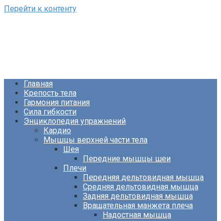
Перейти к контенту
ФизКультПривет!
Сайт о фитнесе и питании
Главная
Крепость тела
Гармония питания
Сила гибкости
Энциклопедия упражнений
Кардио
Мышцы верхней части тела
Шея
Передние мышцы шеи
Плечи
Передняя дельтовидная мышца
Средняя дельтовидная мышца
Задняя дельтовидная мышца
Вращательная манжета плеча
Надостная мышца