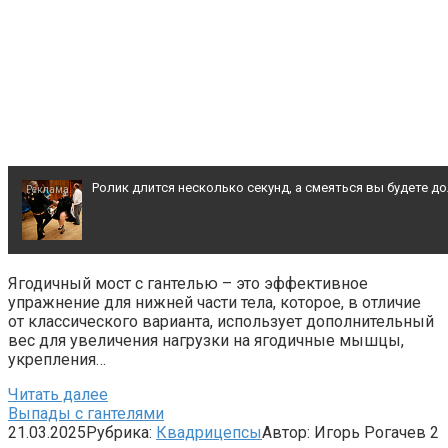
Ролик длится несколько секунд, а смеяться вы будете д
Ролик длится пару секунд, но вы будете в шоке от увиде
Ягодичный мост с гантелью – это эффективное
упражнение для нижней части тела, которое, в отличие
Ржу не переставая, это видео пересмотришь не раз
от классического варианта, использует дополнительный
вес для увеличения нагрузки на ягодичные мышцы,
укрепления…
Читать далее
Выпады с гантелями
21.03.2025
Рубрика:
Квадрицепсы
Автор:
Игорь Рогачев
2