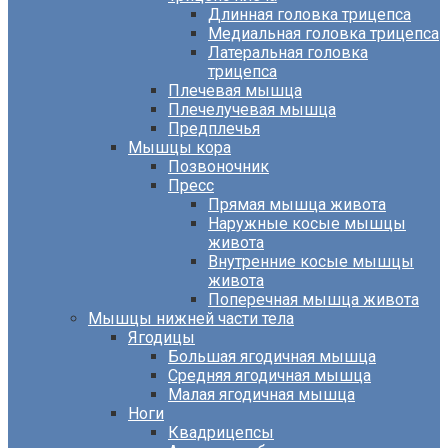
Длинная головка трицепса
Медиальная головка трицепса
Латеральная головка
трицепса
Плечевая мышца
Плечелучевая мышца
Предплечья
Мышцы кора
Позвоночник
Пресс
Прямая мышца живота
Наружные косые мышцы
живота
Внутренние косые мышцы
живота
Поперечная мышца живота
Мышцы нижней части тела
Ягодицы
Большая ягодичная мышца
Средняя ягодичная мышца
Малая ягодичная мышца
Ноги
Квадрицепсы