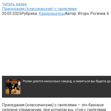
Читать далее
Приседания (классические) с гантелями
20.03.2025
Рубрика:
Квадрицепсы
Автор:
Игорь Рогачев
4
Ролик длится несколько секунд, а смеяться вы будете д
Королева вагона отожгла! Видео не оставит равнодуш
Приседания (классические) с гантелями — это базовое
силовое упражнение, при котором вы, стоя с гантелями
Этот танец невесты оставит вас без слов! Пересмотрела