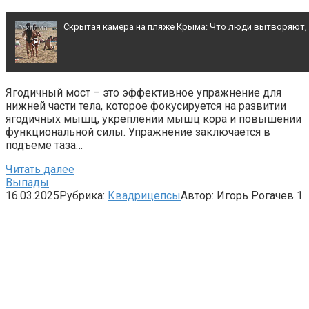
Скрытая камера на пляже Крыма: Что люди вытворяют, ко
Что стало причиной громкого взрыва в Москве 7 август
Ягодичный мост – это эффективное упражнение для
нижней части тела, которое фокусируется на развитии
Публичный удар Зеленскому от Кличко: это настоящий 
ягодичных мышц, укреплении мышц кора и повышении
функциональной силы. Упражнение заключается в
подъеме таза…
Читать далее
Выпады
16.03.2025
Рубрика:
Квадрицепсы
Автор:
Игорь Рогачев
1