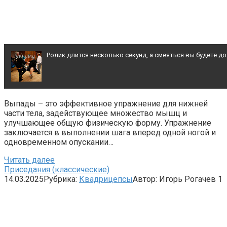
Ролик длится несколько секунд, а смеяться вы будете д
Королева вагона отожгла! Видео не оставит равнодуш
Выпады – это эффективное упражнение для нижней
части тела, задействующее множество мышц и
"Потеряли стыд в погоне за "Диором": Поплавская вма
улучшающее общую физическую форму. Упражнение
заключается в выполнении шага вперед одной ногой и
одновременном опускании…
Читать далее
Приседания (классические)
14.03.2025
Рубрика:
Квадрицепсы
Автор:
Игорь Рогачев
1