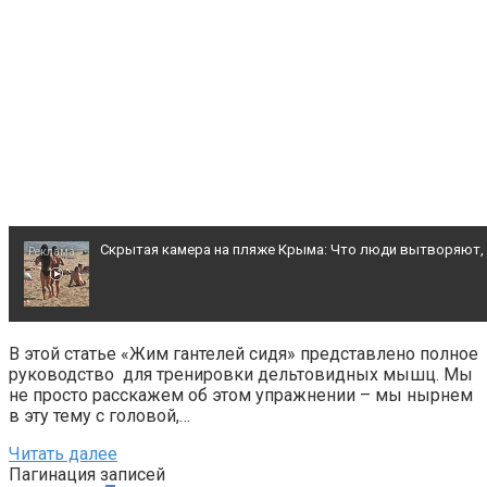
Скрытая камера на пляже Крыма: Что люди вытворяют, ко
Ролик из Омска: вы будете смеяться долго
В этой статье «Жим гантелей сидя» представлено полное
руководство для тренировки дельтовидных мышц. Мы
Что стало причиной громкого взрыва в Москве 7 август
не просто расскажем об этом упражнении – мы нырнем
в эту тему с головой,…
Читать далее
Пагинация записей