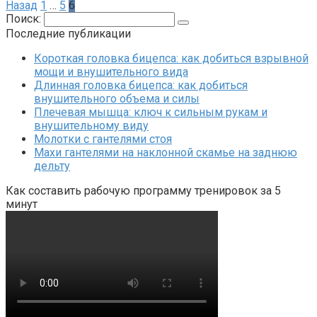
Назад
1
…
5
6
Поиск:
Последние публикации
Короткая головка бицепса: как добиться взрывной
мощи и внушительного вида
Длинная головка бицепса: как добиться
внушительного объема и силы
Плечевая мышца: ключ к сильным рукам и
внушительному виду
Молотки с гантелями стоя
Махи гантелями на наклонной скамье на заднюю
дельту
Как составить рабочую программу тренировок за 5
минут